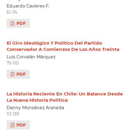
Eduardo Cavieres F.
61-74
PDF
El Giro Ideológico Y Político Del Partido
Conservador A Comienzos De Los Años Treinta
Luis Corvalán Márquez
75-110
PDF
La Historia Reciente En Chile: Un Balance Desde
La Nueva Historia Política
Danny Monsálvez Araneda
111-139
PDF