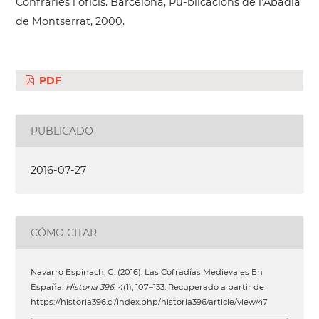
Confraries i oficis. Barcelona, Pu-blicacions de l’Abadia
de Montserrat, 2000.
PDF
PUBLICADO
2016-07-27
CÓMO CITAR
Navarro Espinach, G. (2016). Las Cofradías Medievales En
España.
Historia 396
,
4
(1), 107–133. Recuperado a partir de
https://historia396.cl/index.php/historia396/article/view/47