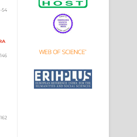
9-54
RA
-146
-162