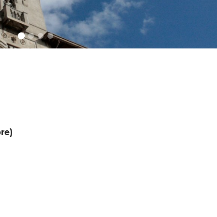
ible
entemente
re)