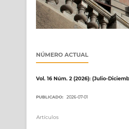
Convocatoria abierta
Nuevo número dispon
Envíe su manuscrito a la revista
NÚMERO ACTUAL
Revise los artículos publicados reci
Vol. 16 Núm. 2 (2026): (Julio-Diciemb
PUBLICADO:
2026-07-01
Artículos