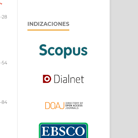
,
1-28
INDIZACIONES
9-54
5-84