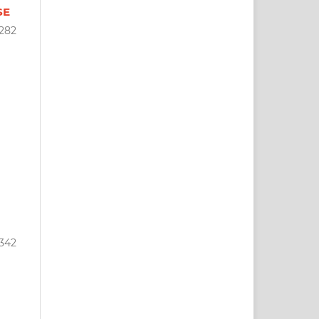
SE
282
-342