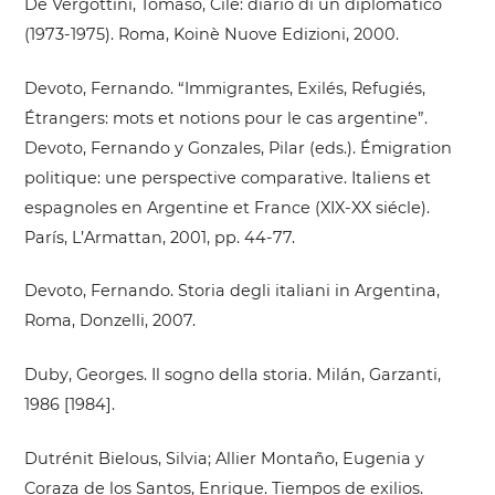
De Vergottini, Tomaso, Cile: diario di un diplomatico
(1973-1975). Roma, Koinè Nuove Edizioni, 2000.
Devoto, Fernando. “Immigrantes, Exilés, Refugiés,
Étrangers: mots et notions pour le cas argentine”.
Devoto, Fernando y Gonzales, Pilar (eds.). Émigration
politique: une perspective comparative. Italiens et
espagnoles en Argentine et France (XIX-XX siécle).
París, L’Armattan, 2001, pp. 44-77.
Devoto, Fernando. Storia degli italiani in Argentina,
Roma, Donzelli, 2007.
Duby, Georges. Il sogno della storia. Milán, Garzanti,
1986 [1984].
Dutrénit Bielous, Silvia; Allier Montaño, Eugenia y
Coraza de los Santos, Enrique. Tiempos de exilios.