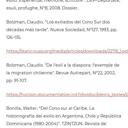
esilio. Esperienze, memorie, scritture”. DEP-Deportate,
esuli, profughe, N°8, 2008. Dossier.
Bolzman, Claudio. “Los exiliados del Cono Sur dos
décadas más tarde”. Nueva Sociedad, Nº127, 1993, pp.
126-135.
https://static.nuso.org/media/articles/downloads/2278_1.pd
Bolzman, Claudio. "De l’exil a la diaspora: l’exemple de
la migration chilienne". Revue Autrepart, Nº22, 2002,
pp. 91-107.
https://horizon.documentation.ird.fr/exldoc/pleins_textes/
Bonilla, Walter. “Del Cono sur al Caribe. La
historiografía del exilio en Argentina, Chile y República
Dominicana (1980-2004)”. TZINTZUN. Revista de