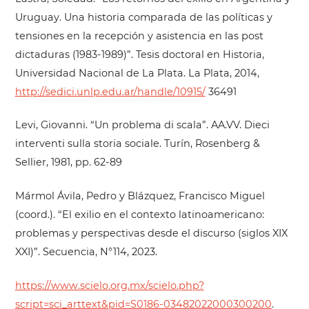
Uruguay. Una historia comparada de las políticas y
tensiones en la recepción y asistencia en las post
dictaduras (1983-1989)”. Tesis doctoral en Historia,
Universidad Nacional de La Plata. La Plata, 2014,
http://sedici.unlp.edu.ar/handle/10915/
36491
Levi, Giovanni. “Un problema di scala”. AA.VV. Dieci
interventi sulla storia sociale. Turín, Rosenberg &
Sellier, 1981, pp. 62-89
Mármol Ávila, Pedro y Blázquez, Francisco Miguel
(coord.). “El exilio en el contexto latinoamericano:
problemas y perspectivas desde el discurso (siglos XIX
XXI)”. Secuencia, N°114, 2023.
https://www.scielo.org.mx/scielo.php?
script=sci_arttext&pid=S0186-03482022000300200
.