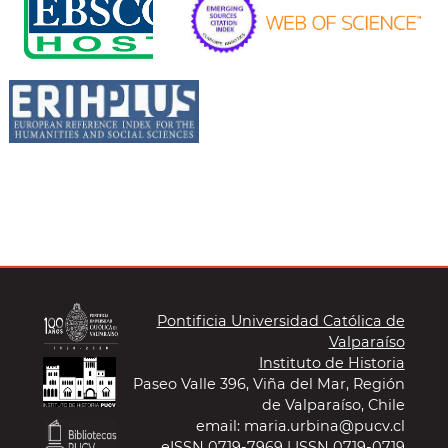
Pontificia Universidad Católica de
Valparaíso
Instituto de Historia
Paseo Valle 396, Viña del Mar, Región
de Valparaíso, Chile
email: maria.urbina@pucv.cl
eISSN 0719-7969 | ISSN 0719-0719