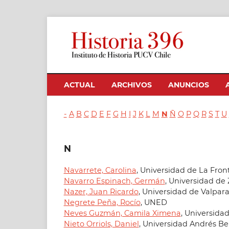
ACTUAL
ARCHIVOS
ANUNCIOS
-
A
B
C
D
E
F
G
H
I
J
K
L
M
N
Ñ
O
P
Q
R
S
T
U
N
Navarrete, Carolina
, Universidad de La Fron
Navarro Espinach, Germán
, Universidad de
Nazer, Juan Ricardo
, Universidad de Valpara
Negrete Peña, Rocío
, UNED
Neves Guzmán, Camila Ximena
, Universida
Nieto Orriols, Daniel
, Universidad Andrés Be