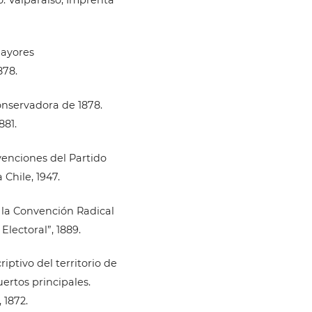
mayores
878.
onservadora de 1878.
881.
venciones del Partido
Chile, 1947.
 la Convención Radical
Electoral”, 1889.
iptivo del territorio de
uertos principales.
 1872.