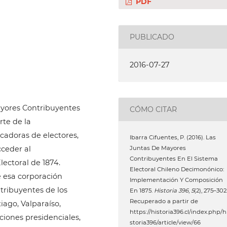
PDF
PUBLICADO
2016-07-27
Mayores Contribuyentes
CÓMO CITAR
rte de la
icadoras de electores,
Ibarra Cifuentes, P. (2016). Las
Juntas De Mayores
cceder al
Contribuyentes En El Sistema
lectoral de 1874.
Electoral Chileno Decimonónico:
de esa corporación
Implementación Y Composición
ntribuyentes de los
En 1875.
Historia 396
,
5
(2), 275–302
Recuperado a partir de
ago, Valparaíso,
https://historia396.cl/index.php/h
ciones presidenciales,
storia396/article/view/66