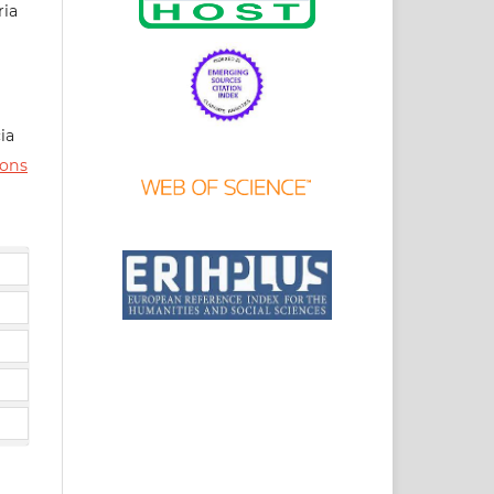
ria
ia
ons