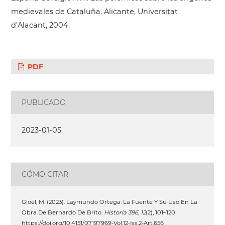
medievales de Cataluña. Alicante, Universitat
d’Alacant, 2004.
PDF
PUBLICADO
2023-01-05
CÓMO CITAR
Gloël, M. (2023). Laymundo Ortega: La Fuente Y Su Uso En La
Obra De Bernardo De Brito.
Historia 396
,
12
(2), 101–120.
https://doi.org/10.4151/07197969-Vol.12-Iss.2-Art.656