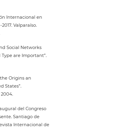
ón Internacional en
2017. Valparaíso.
.
 and Social Networks
 Type are Important”.
 the Origins an
d States”.
. 2004.
naugural del Congreso
sente. Santiago de
evista Internacional de