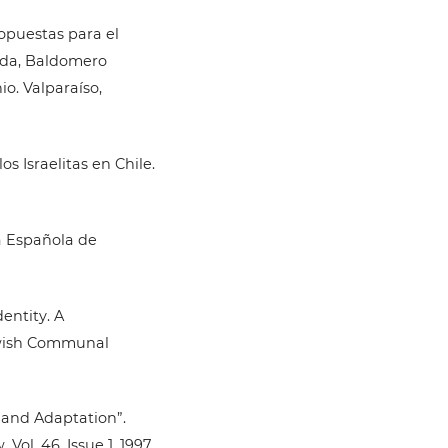
ropuestas para el
rada, Baldomero
io. Valparaíso,
os Israelitas en Chile.
a Española de
entity. A
ewish Communal
, and Adaptation”.
ol. 46. Issue 1. 1997.