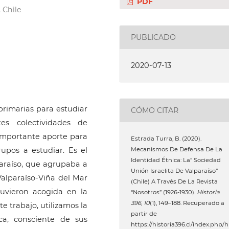
PDF
 Chile
PUBLICADO
2020-07-13
primarias para estudiar
CÓMO CITAR
tes colectividades de
 importante aporte para
Estrada Turra, B. (2020).
Mecanismos De Defensa De La
rupos a estudiar. Es el
Identidad Étnica: La” Sociedad
paraíso, que agrupaba a
Unión Israelita De Valparaíso”
alparaíso-Viña del Mar
(Chile) A Través De La Revista
tuvieron acogida en la
“Nosotros” (1926-1930).
Historia
396
,
10
(1), 149–188. Recuperado a
e trabajo, utilizamos la
partir de
ca, consciente de sus
https://historia396.cl/index.php/h