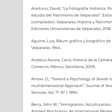
Aceituno, David, “La Fotografía Histórica. P
estudio del Patrimonio de Valparaíso”. Est
(compilador). Valparaíso, Historia y Patrimon
Ediciones Universitarias de Valparaíso, 2018.
Aguirre, Luis, Álbum gráfico y biográfico de l
Valparaíso. 1944.
Andaluz Aurora, Cano, Historia de la Cámar
Comercio. México, Santillana, 2009.
Arnow, D., “Toward a Psychology of Jewish Id
multidimensional Approach”. Journal of J
Services. Vol. 71. Nº 1. 1994.
Berry, John W., “Immigration, Acculturation
Applied Psychology: An International Review. V