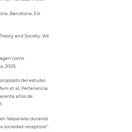
ria. Barcelona, Ed.
Theory and Society. Vol.
 imagen como
a, 2005.
propósito del estudio
vni et al, Pertenencia
uarenta años de
1.
 en Valparaíso durante
la sociedad receptora”.