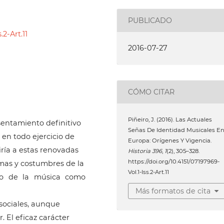
PUBLICADO
.2-Art.11
2016-07-27
CÓMO CITAR
Piñeiro, J. (2016). Las Actuales
asentamiento definitivo
Señas De Identidad Musicales E
en todo ejercicio de
Europa: Orígenes Y Vigencia.
ría a estas renovadas
Historia 396
,
1
(2), 305–328.
https://doi.org/10.4151/07197969-
rmas y costumbres de la
Vol.1-Iss.2-Art.11
uso de la música como
Más formatos de cita
 sociales, aunque
 El eficaz carácter