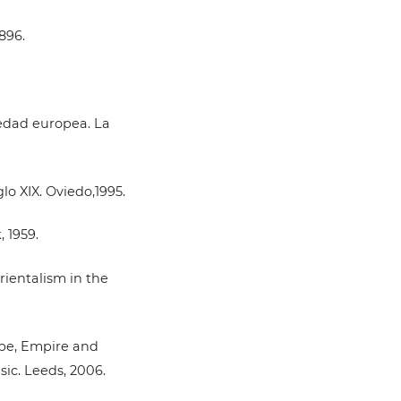
896.
iedad europea. La
lo XIX. Oviedo,1995.
 1959.
rientalism in the
rope, Empire and
ic. Leeds, 2006.