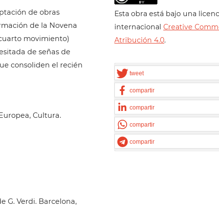
aptación de obras
Esta obra está bajo una licenc
ormación de la Novena
internacional
Creative Comm
 cuarto movimiento)
Atribución 4.0
.
esitada de señas de
e consoliden el recién
tweet
compartir
compartir
Europea, Cultura.
compartir
compartir
de G. Verdi. Barcelona,