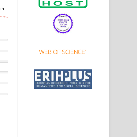
ia
ons