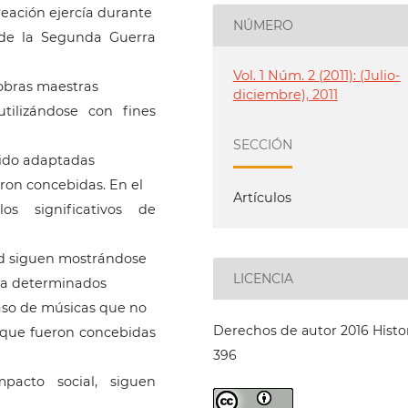
reación ejercía durante
NÚMERO
l de la Segunda Guerra
Vol. 1 Núm. 2 (2011): (Julio-
 obras maestras
diciembre), 2011
tilizándose con fines
SECCIÓN
sido adaptadas
eron concebidas. En el
Artículos
os significativos de
ad siguen mostrándose
LICENCIA
 a determinados
caso de músicas que no
Derechos de autor 2016 Histo
l que fueron concebidas
396
pacto social, siguen