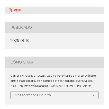
PDF
PUBLICADO
2026-01-13
CÓMO CITAR
Carrera Airola, L. J. (2026). La Vita Porphyrii de Marco Diácono:
entre Hagiografía, Panegírico e Historiografía.
Historia 396
,
16
(1), 1–30. https://doi.org/10.4151/07197969-Vol.16-Iss.1-Art.945
Más formatos de cita