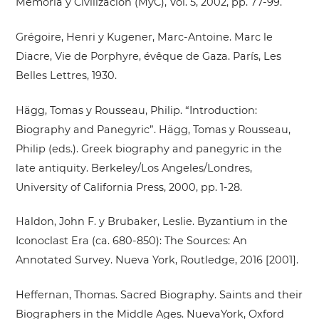
Memoria y Civilización (MyC), Vol. 5, 2002, pp. 77-99.
Grégoire, Henri y Kugener, Marc-Antoine. Marc le
Diacre, Vie de Porphyre, évêque de Gaza. París, Les
Belles Lettres, 1930.
Hägg, Tomas y Rousseau, Philip. “Introduction:
Biography and Panegyric”. Hägg, Tomas y Rousseau,
Philip (eds.). Greek biography and panegyric in the
late antiquity. Berkeley/Los Angeles/Londres,
University of California Press, 2000, pp. 1-28.
Haldon, John F. y Brubaker, Leslie. Byzantium in the
Iconoclast Era (ca. 680-850): The Sources: An
Annotated Survey. Nueva York, Routledge, 2016 [2001].
Heffernan, Thomas. Sacred Biography. Saints and their
Biographers in the Middle Ages. NuevaYork, Oxford