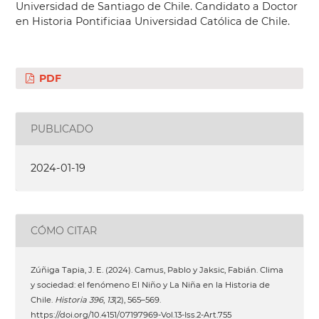
Universidad de Santiago de Chile. Candidato a Doctor
en Historia Pontificiaa Universidad Católica de Chile.
PDF
PUBLICADO
2024-01-19
CÓMO CITAR
Zúñiga Tapia, J. E. (2024). Camus, Pablo y Jaksic, Fabián. Clima
y sociedad: el fenómeno El Niño y La Niña en la Historia de
Chile.
Historia 396
,
13
(2), 565–569.
https://doi.org/10.4151/07197969-Vol.13-Iss.2-Art.755