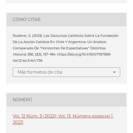
CÓMO CITAR
Ruderer, S. (2023). Los Discursos Católicos Sobre La Fundación
De La Acción Católica En Chile Y Argentina. Un Análisis
Comparado De “Horizontes De Expectativas” Distintos.
Historia 396
,
12
(3), 157–184. https://doi.org/10.4151/07197969-
Vol.12-Iss.3-Art.739
Más formatos de cita
NÚMERO
Vol. 12 Núm. 3 (2022): Vol. 13, Número especial 1,
2023