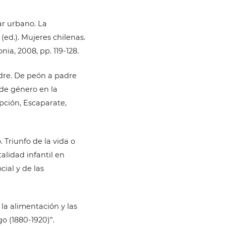
ar urbano. La
ed.). Mujeres chilenas.
ia, 2008, pp. 119-128.
dre. De peón a padre
de género en la
pción, Escaparate,
 Triunfo de la vida o
alidad infantil en
cial y de las
 la alimentación y las
o (1880-1920)”.