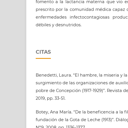
fomento a la lactancia materna que vio e
prescrito por la comunidad médica capaz d
enfermedades infectocontagiosas produ
débiles y desnutridos.
CITAS
Benedetti, Laura. “El hambre, la miseria y la
surgimiento de las organizaciones de auxilio
pobre de Concepción (1917-1929)”. Revista de H
2019, pp. 33-51.
Botey, Ana María. “De la beneficencia a la fila
fundación de la Gota de Leche (1913)”. Diálog
Nº9, 2008, pp. 1336-1377.