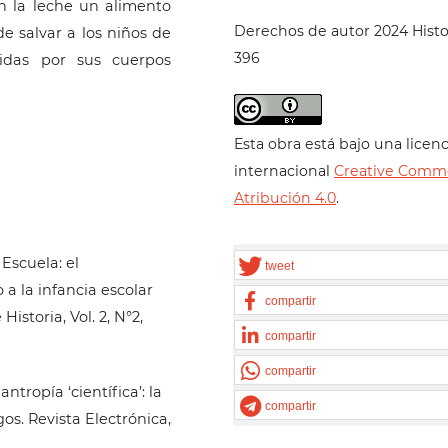
n la leche un alimento
Derechos de autor 2024 Histo
e salvar a los niños de
396
cidas por sus cuerpos
Esta obra está bajo una licenc
internacional
Creative Comm
Atribución 4.0
.
 Escuela: el
tweet
 a la infancia escolar
compartir
istoria, Vol. 2, N°2,
compartir
compartir
ntropía ‘científica’: la
compartir
os. Revista Electrónica,