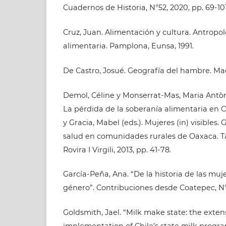
Cuadernos de Historia, N°52, 2020, pp. 69-101
Cruz, Juan. Alimentación y cultura. Antropo
alimentaria. Pamplona, Eunsa, 1991.
De Castro, Josué. Geografía del hambre. Madr
Demol, Céline y Monserrat-Mas, Maria Antòni
La pérdida de la soberanía alimentaria en O
y Gracia, Mabel (eds.). Mujeres (in) visibles.
salud en comunidades rurales de Oaxaca. Ta
Rovira I Virgili, 2013, pp. 41-78.
García-Peña, Ana. “De la historia de las mujer
género”. Contribuciones desde Coatepec, N°31,
Goldsmith, Jael. “Milk make state: the exte
implementation of Chile’s state milk programs