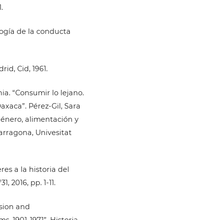
.
logía de la conducta
id, Cid, 1961.
a. “Consumir lo lejano.
axaca”. Pérez-Gil, Sara
 Género, alimentación y
rragona, Univesitat
es a la historia del
 2016, pp. 1-11.
nsion and
, 1901-1971”. Historia,