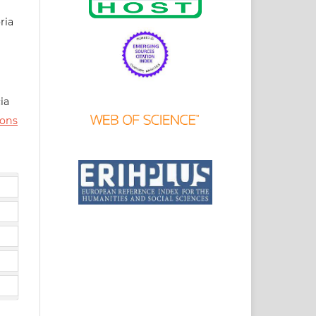
ria
ia
ons