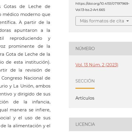
https://doi.org/10.4151/07197969-
las Gotas de Leche de
Vol.13-Iss.2-Art.665
rso médico moderno que
Más formatos de cita
ntífica. A partir de la
adoras apuntaron a la
til reproduciendo y
voz prominente de la
NÚMERO
era Gota de Leche de la
o de esta institución).
Vol. 13 Núm. 2 (2023)
rtir de la revisión de
r Congreso Nacional de
SECCIÓN
urio y La Unión, ambos
entivo y dirigido de sus
Artículos
ción de la infancia,
ual manera se infiere,
social y el uso de sus
LICENCIA
de la alimentación y el