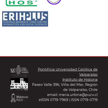
Pontificia Universidad Católica de
Valparaíso
Instituto de Historia
Paseo Valle 396, Viña del Mar, Región
de Valparaíso, Chile
email: maria.urbina@pucv.cl
eISSN 0719-7969 | ISSN 0719-0719