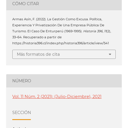
CÓMO CITAR
Armas Asín, F. (2022). La Gestión Como Excusa. Política,
Experiencia Y Privatización De Una Empresa Pública De
Turismo. El Caso De Enturperú (1969-1995).
Historia 396
,
11
(2),
33–64. Recuperado a partir de
https://historia396.cl/index.php/historia396/article/view/541
Más formatos de cita
NÚMERO
Vol. 11 Núm. 2 (2021): (Julio-Diciembre), 2021
SECCIÓN