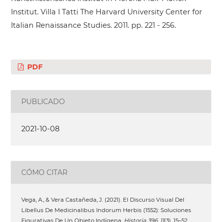
Institut. Villa I Tatti The Harvard University Center for
Italian Renaissance Studies. 2011. pp. 221 - 256.
PDF
PUBLICADO
2021-10-08
CÓMO CITAR
Vega, A., & Vera Castañeda, J. (2021). El Discurso Visual Del
Libellus De Medicinalibus Indorum Herbis (1552): Soluciones
Figurativas De Un Objeto Indígena.
Historia 396
,
11
(3), 15–52.