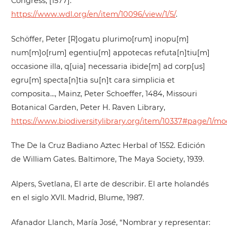
Congress, [1577].
https://www.wdl.org/en/item/10096/view/1/5/
.
Schöffer, Peter [R]ogatu plurimo[rum] inopu[m]
num[m]o[rum] egentiu[m] appotecas refuta[n]tiu[m]
occasione illa, q[uia] necessaria ibide[m] ad corp[us]
egru[m] specta[n]tia su[n]t cara simplicia et
composita..., Mainz, Peter Schoeffer, 1484, Missouri
Botanical Garden, Peter H. Raven Library,
https://www.biodiversitylibrary.org/item/10337#page/1/m
The De la Cruz Badiano Aztec Herbal of 1552. Edición
de William Gates. Baltimore, The Maya Society, 1939.
Alpers, Svetlana, El arte de describir. El arte holandés
en el siglo XVII. Madrid, Blume, 1987.
Afanador Llanch, María José, “Nombrar y representar: