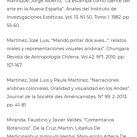
Manrique, Jorge Alberto, “La estampa como fuente del
arte en la Nueva España”. Anales del Instituto de
Investigaciones Estéticas. Vol. 13. N1 50. Tomo 1. 1982. pp.
55-60.
Martínez, José Luis, “Mandó pintar dos aves…”: relatos
orales y representaciones visuales andinas”. Chungara.
Revista de Antropología Chilena. Vol.42. Nº1. 2010. pp.
157-167.
Martínez, José Luis y Paula Martínez, “Narraciones
andinas coloniales. Oralidad y visualidad en los Andes”.
Journal de la Société des Américanistes. Nº 99. 2. 2013.
pp. 41-81.
Miranda, Faustino y Javier Valdés, “Comentarios
Botánicos”. De la Cruz, Martín. Libellus De
Medicinalibus Indorum Herbis. Manuscrito Azteca De