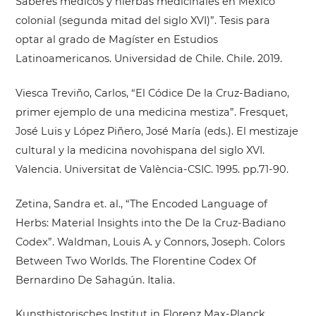
Saberes médicos y hierbas medicinales en México
colonial (segunda mitad del siglo XVI)”. Tesis para
optar al grado de Magíster en Estudios
Latinoamericanos. Universidad de Chile. Chile. 2019.
Viesca Treviño, Carlos, “El Códice De la Cruz-Badiano,
primer ejemplo de una medicina mestiza”. Fresquet,
José Luis y López Piñero, José María (eds.). El mestizaje
cultural y la medicina novohispana del siglo XVI.
Valencia. Universitat de València-CSIC. 1995. pp.71-90.
Zetina, Sandra et. al., “The Encoded Language of
Herbs: Material Insights into the De la Cruz-Badiano
Codex”. Waldman, Louis A. y Connors, Joseph. Colors
Between Two Worlds. The Florentine Codex Of
Bernardino De Sahagún. Italia.
Kunsthistorisches Institut in Florenz Max-Planck