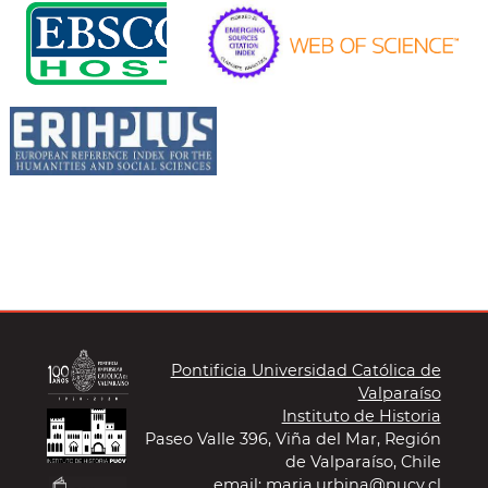
Pontificia Universidad Católica de
Valparaíso
Instituto de Historia
Paseo Valle 396, Viña del Mar, Región
de Valparaíso, Chile
email: maria.urbina@pucv.cl