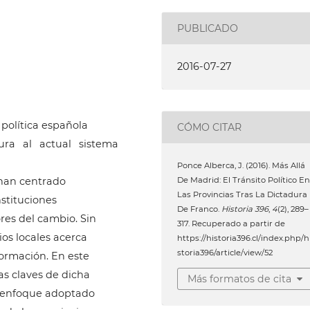
PUBLICADO
2016-07-27
 política española
CÓMO CITAR
ra al actual sistema
Ponce Alberca, J. (2016). Más Allá
De Madrid: El Tránsito Político En
 han centrado
Las Provincias Tras La Dictadura
nstituciones
De Franco.
Historia 396
,
4
(2), 289–
res del cambio. Sin
317. Recuperado a partir de
os locales acerca
https://historia396.cl/index.php/h
storia396/article/view/52
formación. En este
as claves de dicha
Más formatos de cita
El enfoque adoptado