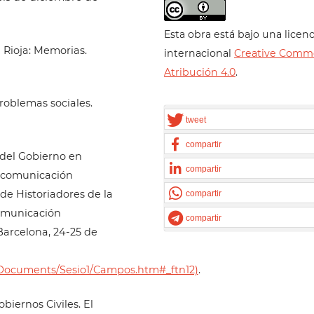
Esta obra está bajo una licenc
 Rioja: Memorias.
internacional
Creative Comm
Atribución 4.0
.
roblemas sociales.
tweet
compartir
 del Gobierno en
compartir
, comunicación
de Historiadores de la
compartir
omunicación
compartir
Barcelona, 24-25 de
/Documents/Sesio1/Campos.htm#_ftn12)
.
obiernos Civiles. El