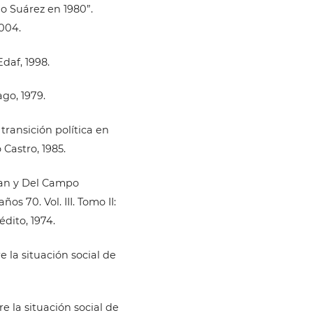
o Suárez en 1980”.
004.
Edaf, 1998.
go, 1979.
ransición política en
 Castro, 1985.
uan y Del Campo
os 70. Vol. III. Tomo II:
édito, 1974.
 la situación social de
 la situación social de