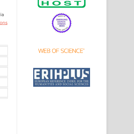
ia
ons