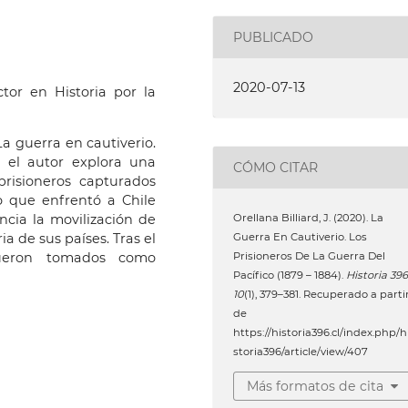
PUBLICADO
2020-07-13
ctor en Historia por la
La guerra en cautiverio.
, el autor explora una
CÓMO CITAR
risioneros capturados
to que enfrentó a Chile
ncia la movilización de
Orellana Billiard, J. (2020). La
a de sus países. Tras el
Guerra En Cautiverio. Los
fueron tomados como
Prisioneros De La Guerra Del
Pacífico (1879 – 1884).
Historia 396
10
(1), 379–381. Recuperado a parti
de
https://historia396.cl/index.php/h
storia396/article/view/407
Más formatos de cita