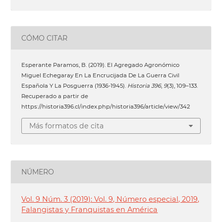
CÓMO CITAR
Esperante Paramos, B. (2019). El Agregado Agronómico
Miguel Echegaray En La Encrucijada De La Guerra Civil
Española Y La Posguerra (1936-1945).
Historia 396
,
9
(3), 109–133.
Recuperado a partir de
https://historia396.cl/index.php/historia396/article/view/342
Más formatos de cita
NÚMERO
Vol. 9 Núm. 3 (2019): Vol. 9, Número especial, 2019,
Falangistas y Franquistas en América