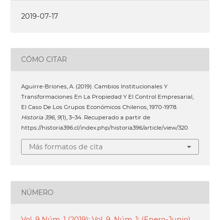
2019-07-17
CÓMO CITAR
Aguirre-Briones, A. (2019). Cambios Institucionales Y
Transformaciones En La Propiedad Y El Control Empresarial,
El Caso De Los Grupos Económicos Chilenos, 1970-1978.
Historia 396
,
9
(1), 3–34. Recuperado a partir de
https://historia396.cl/index.php/historia396/article/view/320
Más formatos de cita
NÚMERO
Vol. 9 Núm. 1 (2019): Vol. 9, Núm. 1: (Enero-Junio),