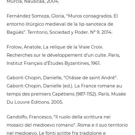
Murcia, Nausícaä, 2004.
Fernández Somoza, Gloria, “Muros consagrados. El
entorno litúrgico medieval de la lip-sanoteca de
Bagüés”. Territorio, Sociedad y Poder. Nº 9. 2014.
Frolow, Anatole, La relique de la Vraie Croix.
Recherches sur le développement d’un culte. Paris,
Institut Français d’Études Byzantines, 1961.
Gaborit-Chopin, Danielle, “Châsse de saint André”.
Gaborit-Chopin, Danielle (ed.). La France romane au
temps des premiers Capétiens (987-1152). París. Musée
Du Louvre Éditions. 2005.
Gandolfo, Francesco, “Il ruolo della scrittura nei
mosaici del medioevo romano”. Roma e il suo territorio
nel medioevo. Le fonti scritte fra tradizione e