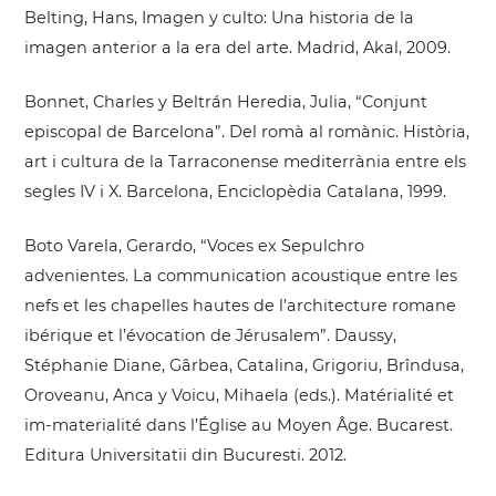
Belting, Hans, Imagen y culto: Una historia de la
imagen anterior a la era del arte. Madrid, Akal, 2009.
Bonnet, Charles y Beltrán Heredia, Julia, “Conjunt
episcopal de Barcelona”. Del romà al romànic. Història,
art i cultura de la Tarraconense mediterrània entre els
segles IV i X. Barcelona, Enciclopèdia Catalana, 1999.
Boto Varela, Gerardo, “Voces ex Sepulchro
advenientes. La communication acoustique entre les
nefs et les chapelles hautes de l’architecture romane
ibérique et l’évocation de Jérusalem”. Daussy,
Stéphanie Diane, Gârbea, Catalina, Grigoriu, Brîndusa,
Oroveanu, Anca y Voicu, Mihaela (eds.). Matérialité et
im-materialité dans l’Église au Moyen Âge. Bucarest.
Editura Universitatii din Bucuresti. 2012.