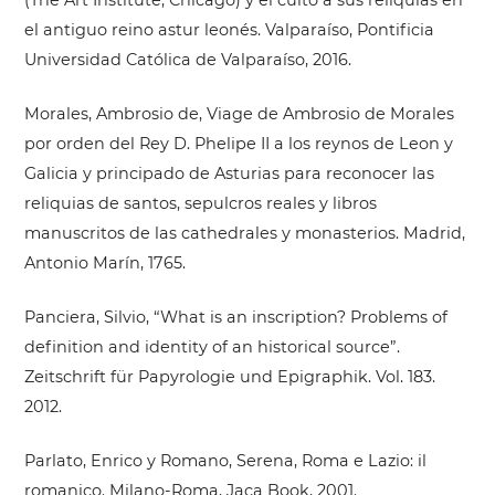
(The Art Institute, Chicago) y el culto a sus reliquias en
el antiguo reino astur leonés. Valparaíso, Pontificia
Universidad Católica de Valparaíso, 2016.
Morales, Ambrosio de, Viage de Ambrosio de Morales
por orden del Rey D. Phelipe II a los reynos de Leon y
Galicia y principado de Asturias para reconocer las
reliquias de santos, sepulcros reales y libros
manuscritos de las cathedrales y monasterios. Madrid,
Antonio Marín, 1765.
Panciera, Silvio, “What is an inscription? Problems of
definition and identity of an historical source”.
Zeitschrift für Papyrologie und Epigraphik. Vol. 183.
2012.
Parlato, Enrico y Romano, Serena, Roma e Lazio: il
romanico. Milano-Roma, Jaca Book, 2001.