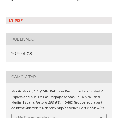
PDF
PUBLICADO
2019-01-08
CÓMO CITAR
Moráis Morán, J. A. (2019). Reliquiae Recondite, Invisibilidad Y
Expansión Visual De Los Despojos Santos En La Alta Edad
Media Hispana.
Historia 396
,
8
(2), 145–187. Recuperado a partir
de https://historia396.cl/index.php/historia396/article/view/287