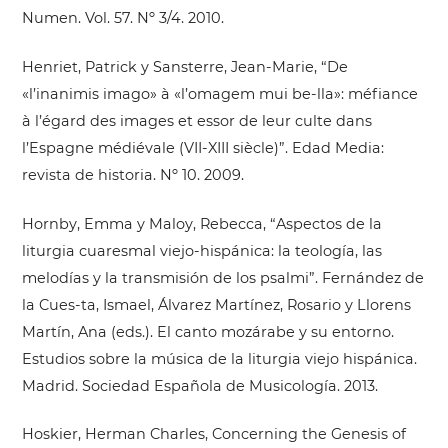
Numen. Vol. 57. Nº 3/4. 2010.
Henriet, Patrick y Sansterre, Jean-Marie, “De
«l’inanimis imago» à «l’omagem mui be-lla»: méfiance
à l’égard des images et essor de leur culte dans
l’Espagne médiévale (VII-XIII siècle)”. Edad Media:
revista de historia. Nº 10. 2009.
Hornby, Emma y Maloy, Rebecca, “Aspectos de la
liturgia cuaresmal viejo-hispánica: la teología, las
melodías y la transmisión de los psalmi”. Fernández de
la Cues-ta, Ismael, Álvarez Martínez, Rosario y Llorens
Martín, Ana (eds.). El canto mozárabe y su entorno.
Estudios sobre la música de la liturgia viejo hispánica.
Madrid. Sociedad Española de Musicología. 2013.
Hoskier, Herman Charles, Concerning the Genesis of