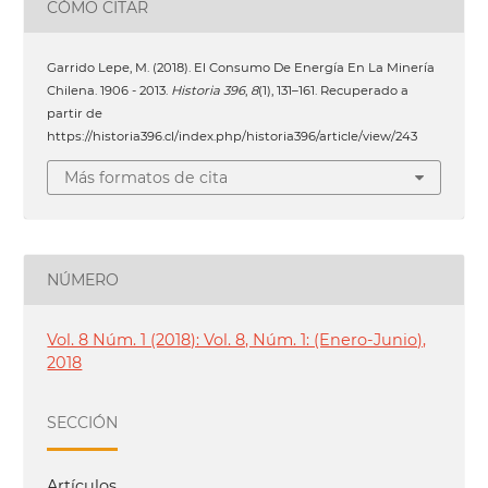
CÓMO CITAR
Garrido Lepe, M. (2018). El Consumo De Energía En La Minería
Chilena. 1906 - 2013.
Historia 396
,
8
(1), 131–161. Recuperado a
partir de
https://historia396.cl/index.php/historia396/article/view/243
Más formatos de cita
NÚMERO
Vol. 8 Núm. 1 (2018): Vol. 8, Núm. 1: (Enero-Junio),
2018
SECCIÓN
Artículos