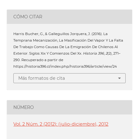
CÓMO CITAR
Harris Bucher, G., & Galleguillos Jorquera, J. (2016). La
Temprana Mecanización, La Masificación Del Vapor Y La Falta
De Trabajo Como Causas De La Emigración De Chilenos Al
Exterior. Siglos Xix Y Comienzos Del Xx.
Historia 396
,
2
(2), 271–
290. Recuperado a partir de
https://historia396.cl/index.php/historia396/article/view/24
Más formatos de cita
NÚMERO
Vol. 2 Núm. 2 (2012): (julio-diciembre), 2012