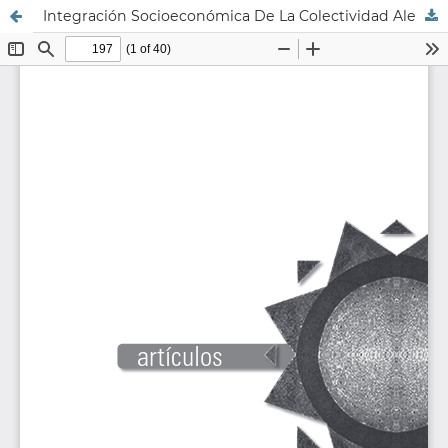
Integración Socioeconómica De La Colectividad Alemana En Valparaíso (1850-1930)