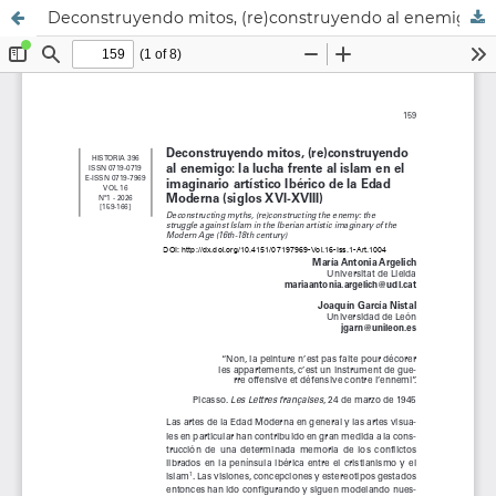
Deconstruyendo mitos, (re)construyendo al enemigo: la lucha frente al Islam en el imaginario artístico ibérico de la Edad Moderna (siglos XVI-XVIII)